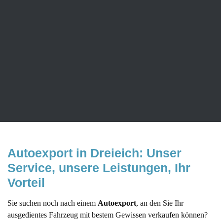
gebracht werden, da Sie für einen schrottreifen Gebrauchtwagen
im
Autoexport
oft mehr Geld bekommen, als Sie erwarten. Ob
Rost, Lackkratzer oder Schäden am Getriebe oder dem Motor –
wir haben Interesse an Ihrem Wagen und schenken ihm durch den
Autoexport
ein zweites Leben.
Nehmen Sie noch heute Kontakt zu uns auf, damit wir Ihnen
einen fairen Preis machen können.
Autoexport in Dreieich: Unser 
Service, unsere Leistungen, Ihr 
Vorteil
Sie suchen noch nach einem
Autoexport
, an den Sie Ihr
ausgedientes Fahrzeug mit bestem Gewissen verkaufen können?