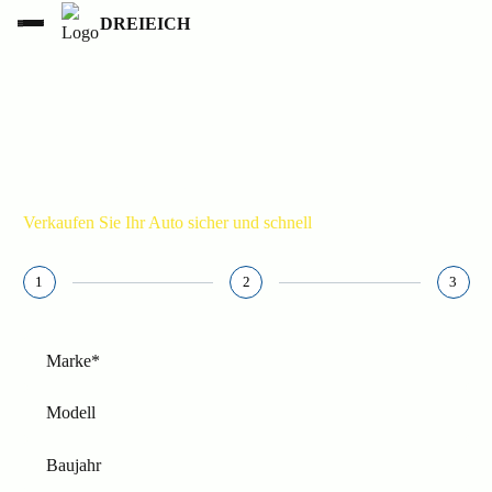
DREIEICH
AUTOEXPORT DREIEICH
015236853777
Verkaufen Sie Ihr Auto sicher und schnell
1
2
3
Marke*
Modell
Baujahr