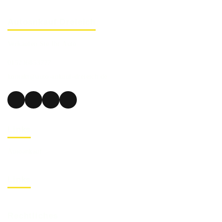
Autoankauf Dreieich
Verkaufen Sie Ihr Auto
015236853777
kontakt@auto-ankauf-dreieich.de
Links
Autoankauf
Links
Rechtliches